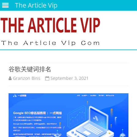
The Article Vip
谷歌关键词排名
Granzon Bins
September 3, 2021